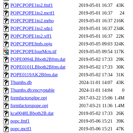
POPCPOPE1to2.fmf1
2019-05-01 16:37
43K
POPCPOPE1to2.mctf1
2019-05-01 16:37
24
POPCPOPE1to2.mrho
2019-05-01 16:37
216K
POPCPOPE1to2.sdp1
2019-05-01 16:37
234K
POPCPOPE1to2.xff1
2019-05-01 16:37
22K
POPCPOPEfmfs.opju
2019-05-05 09:03
324K
POPCPOPEfourMcts.tif
2019-05-05 09:54
117K
POPE0094LBboth2Bfrm.dat
2019-05-02 17:33
29K
POPE0101LBboth2Bfrm.dat
2019-05-02 17:33
30K
POPE0119AK2Bfrm.dat
2019-05-02 17:34
31K
Thumbs.db
2024-11-01 14:07
43K
Thumbs.db:encryptable
2024-11-01 14:04
0
formfactorsplpe.opj
2017-03-22 15:06
1.4M
formfactorspope.opj
2017-03-21 11:36
1.4M
kca0048LBboth2B.dat
2019-05-02 17:33
26K
popc.fmf1
2019-05-06 15:21
39K
popc.mctf1
2019-05-06 15:21
47K