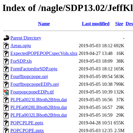
Index of /nagle/SDP13.02/JeffK
Name
Last modified
Size
Des
Parent Directory
-
Areas.opju
2019-05-03 18:12
692K
ExpectedPOPEPOPCspecVols.xlsx
2019-04-27 13:48
16K
ForSDP.xls
2019-05-03 18:09
38K
FormFactorsforSDP.opju
2019-05-03 18:12
165K
Fourffpopcpope.opj
2019-05-05 09:54
583K
FourffpopcpopeEDPs.opj
2019-05-05 10:38
799K
FourpopcpopeEDPs.tif
2019-05-05 10:39
132K
PLPEa0023LBboth2Bfrm.dat
2019-05-05 16:56
37K
PLPEa0028LBboth2Bfrm.dat
2019-05-05 16:57
29K
PLPEa0032LBboth2Bfrm.dat
2019-05-05 16:59
29K
POPCPLPE.pptx
2019-04-28 10:51
655K
POPCPOPE.pptx
2019-05-03 12:35
2.5M