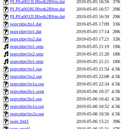
PLPEa0023LBboth2Bfrm.dat
2019-05-05 16:56
37K
PLPEa0028LBboth2Bfrm.dat
2019-05-05 16:57
29K
PLPEa0032LBboth2Bfrm.dat
2019-05-05 16:59
29K
popcplpe2to1.dat
2019-05-05 17:09
33K
popcplpe1to1.dat
2019-05-05 17:14
28K
popcplpe1to2.dat
2019-05-05 17:21
32K
popcplpe1to1.smp
2019-05-05 21:19
19K
popcplpe1to2.smp
2019-05-05 21:20
18K
popcplpe2to1.smp
2019-05-05 21:21
18K
popcplpe1to1.out
2019-05-05 21:54
4.5K
popcplpe1to2.out
2019-05-05 22:08
4.5K
popcplpe1to1a.out
2019-05-05 22:34
4.5K
popcplpe2to1.oout
2019-05-06 10:37
4.5K
popcplpe2to1.out
2019-05-06 10:42
4.5K
popcplpe2to1a.out
2019-05-06 10:52
4.5K
popcplpe1to2a.out
2019-05-06 10:56
4.5K
popc.fmf1
2019-05-06 15:21
39K
popc.mctf1
2019-05-06 15:21
47K