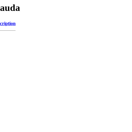
lauda
cription