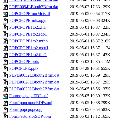
POPE0094LBboth2Bfrm.dat
2019-05-02 17:33
29K
POPCPOPEfourMcts.tif
2019-05-05 09:54
117K
POPCPOPEfmfs.opju
2019-05-05 09:03
324K
POPCPOPE1to2.xff1
2019-05-01 16:37
22K
POPCPOPE1to2.sdp1
2019-05-01 16:37
234K
POPCPOPE1to2.mrho
2019-05-01 16:37
216K
POPCPOPE1to2.mctf1
2019-05-01 16:37
24
POPCPOPE1to2.fmf1
2019-05-01 16:37
43K
POPCPOPE.pptx
2019-05-03 12:35
2.5M
POPCPLPE.pptx
2019-04-28 10:51
655K
PLPEa0032LBboth2Bfrm.dat
2019-05-05 16:59
29K
PLPEa0028LBboth2Bfrm.dat
2019-05-05 16:57
29K
PLPEa0023LBboth2Bfrm.dat
2019-05-05 16:56
37K
FourpopcpopeEDPs.tif
2019-05-05 10:39
132K
FourffpopcpopeEDPs.opj
2019-05-05 10:38
799K
Fourffpopcpope.opj
2019-05-05 09:54
583K
FormFactorsforSDP.opju
2019-05-03 18:12
165K