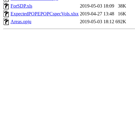
ForSDP.xls
2019-05-03 18:09
38K
ExpectedPOPEPOPCspecVols.xlsx
2019-04-27 13:48
16K
Areas.opju
2019-05-03 18:12
692K