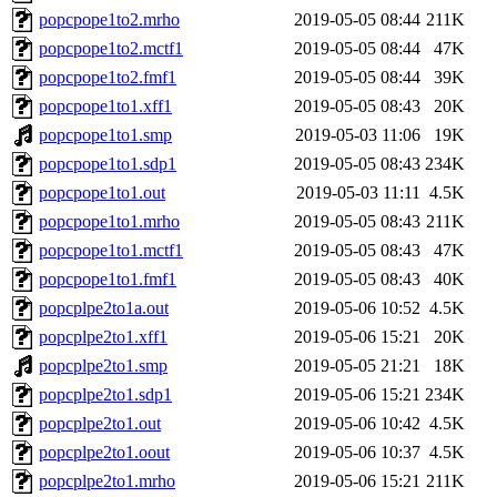
popcpope1to2.mrho
2019-05-05 08:44
211K
popcpope1to2.mctf1
2019-05-05 08:44
47K
popcpope1to2.fmf1
2019-05-05 08:44
39K
popcpope1to1.xff1
2019-05-05 08:43
20K
popcpope1to1.smp
2019-05-03 11:06
19K
popcpope1to1.sdp1
2019-05-05 08:43
234K
popcpope1to1.out
2019-05-03 11:11
4.5K
popcpope1to1.mrho
2019-05-05 08:43
211K
popcpope1to1.mctf1
2019-05-05 08:43
47K
popcpope1to1.fmf1
2019-05-05 08:43
40K
popcplpe2to1a.out
2019-05-06 10:52
4.5K
popcplpe2to1.xff1
2019-05-06 15:21
20K
popcplpe2to1.smp
2019-05-05 21:21
18K
popcplpe2to1.sdp1
2019-05-06 15:21
234K
popcplpe2to1.out
2019-05-06 10:42
4.5K
popcplpe2to1.oout
2019-05-06 10:37
4.5K
popcplpe2to1.mrho
2019-05-06 15:21
211K