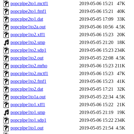
popcplpe2to1.mctf1
2019-05-06 15:21
47K
popcplpe2to1.fmf1
2019-05-06 15:21
40K
popcplpe2to1.dat
2019-05-05 17:09
33K
popcplpe1to2a.out
2019-05-06 10:56
4.5K
popcplpe1to2.xff1
2019-05-06 15:23
20K
popcplpe1to2.smp
2019-05-05 21:20
18K
popcplpe1to2.sdp1
2019-05-06 15:23
234K
popcplpe1to2.out
2019-05-05 22:08
4.5K
popcplpe1to2.mrho
2019-05-06 15:23
211K
popcplpe1to2.mctf1
2019-05-06 15:23
47K
popcplpe1to2.fmf1
2019-05-06 15:23
41K
popcplpe1to2.dat
2019-05-05 17:21
32K
popcplpe1to1a.out
2019-05-05 22:34
4.5K
popcplpe1to1.xff1
2019-05-06 15:22
21K
popcplpe1to1.smp
2019-05-05 21:19
19K
popcplpe1to1.sdp1
2019-05-06 15:22
234K
popcplpe1to1.out
2019-05-05 21:54
4.5K