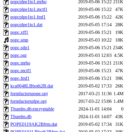
popcplpe1to1.mrho
2019-05-06 15:22
211K
popcplpe1to1.mctf1
2019-05-06 15:22
47K
popcplpe1to1.fmf1
2019-05-06 15:22
42K
popcplpe1to1.dat
2019-05-05 17:14
28K
popc.xff1
2019-05-06 15:21
19K
popc.smp
2019-05-03 10:22
18K
popc.sdp1
2019-05-06 15:21
234K
popc.out
2019-05-03 12:03
4.5K
popc.mrho
2019-05-06 15:21
211K
popc.mctf1
2019-05-06 15:21
47K
popc.fmf1
2019-05-06 15:21
39K
kca0048LBboth2B.dat
2019-05-02 17:33
26K
formfactorspope.opj
2017-03-21 11:36
1.4M
formfactorsplpe.opj
2017-03-22 15:06
1.4M
Thumbs.db:encryptable
2024-11-01 14:04
0
Thumbs.db
2024-11-01 14:07
43K
POPE0119AK2Bfrm.dat
2019-05-02 17:34
31K
POPE0101LBboth2Bfrm.dat
2019-05-02 17:33
30K